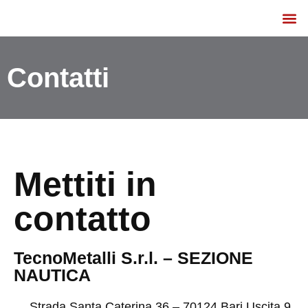
Listino e Catalogo
Contatti
Mettiti in
contatto
TecnoMetalli S.r.l. – SEZIONE
NAUTICA
Strada Santa Caterina 36 – 70124 Bari Uscita 9