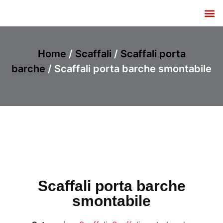
Listino e Catalogo
Home
/
Scaffali
/
Scaffali porta
barche
/ Scaffali porta barche smontabile
Scaffali porta barche
smontabile