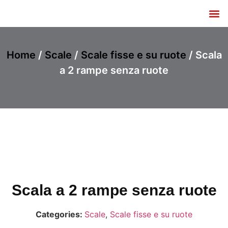
Listino e Catalogo
Home
/
Scale
/
Scale fisse e su ruote
/ Scala
a 2 rampe senza ruote
Scala a 2 rampe senza ruote
Categories:
Scale
,
Scale fisse e su ruote