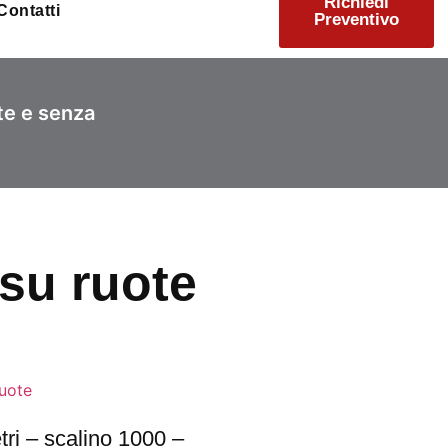
Richiedi
Contatti
Preventivo
te e senza
 su ruote
ruote
tri – scalino 1000 –