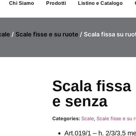
Chi Siamo
Prodotti
Listino e Catalogo
cale
/
Scale fisse e su ruote
/ Scala fissa su ruo
Scala fissa
e senza
Categories:
Scale
,
Scale fisse e su 
Art.019/1 – h. 2/3/3,5 me